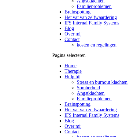
Angstklachten
Familieproblemen
Brainspotting
Het vat van zelfwaardering
IFS Internal Family Systems
Blog
Over mij
Contact
kosten en regelingen
Pagina selecteren
Home
Therapie
Hulp bij
Stress en burnout klachten
Somberheid
Angstklachten
Familieproblemen
Brainspotting
Het vat van zelfwaardering
IFS Internal Family Systems
Blog
Over mij
Contact