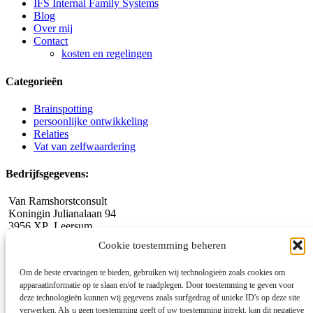
IFS Internal Family Systems
Blog
Over mij
Contact
kosten en regelingen
Categorieën
Brainspotting
persoonlijke ontwikkeling
Relaties
Vat van zelfwaardering
Bedrijfsgegevens:
Van Ramshorstconsult
Koningin Julianalaan 94
3956 XP Leersum
06 309 55 469
Cookie toestemming beheren
jeanet@vanramshorstconsult.nl
www.vanramshorstconsult.nl
Om de beste ervaringen te bieden, gebruiken wij technologieën zoals cookies om
apparaatinformatie op te slaan en/of te raadplegen. Door toestemming te geven voor
Registratienummer NFG: 8305
deze technologieën kunnen wij gegevens zoals surfgedrag of unieke ID's op deze site
KvK-nummer: 58204113
verwerken. Als u geen toestemming geeft of uw toestemming intrekt, kan dit negatieve