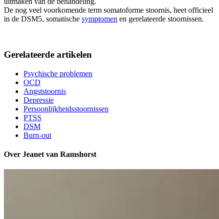
uitmaken van de behandeling.
De nog veel voorkomende term somatoforme stoornis, heet officieel
in de DSM5, somatische
symptomen
en gerelateerde stoornissen.
Gerelateerde artikelen
Psychische problemen
OCD
Angststoornis
Depressie
Persoonlijkheidsstoornissen
PTSS
DSM
Burn-out
Over Jeanet van Ramshorst