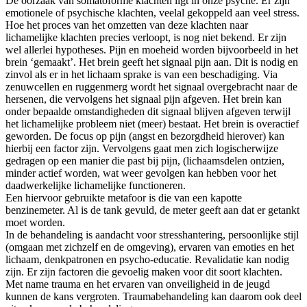
De oorzaak van somatoforme klachten ligt in onze psyche. Er zijn
emotionele of psychische klachten, veelal gekoppeld aan veel stress.
Hoe het proces van het omzetten van deze klachten naar
lichamelijke klachten precies verloopt, is nog niet bekend. Er zijn
wel allerlei hypotheses. Pijn en moeheid worden bijvoorbeeld in het
brein ‘gemaakt’. Het brein geeft het signaal pijn aan. Dit is nodig en
zinvol als er in het lichaam sprake is van een beschadiging. Via
zenuwcellen en ruggenmerg wordt het signaal overgebracht naar de
hersenen, die vervolgens het signaal pijn afgeven. Het brein kan
onder bepaalde omstandigheden dit signaal blijven afgeven terwijl
het lichamelijke probleem niet (meer) bestaat. Het brein is overactief
geworden. De focus op pijn (angst en bezorgdheid hierover) kan
hierbij een factor zijn. Vervolgens gaat men zich logischerwijze
gedragen op een manier die past bij pijn, (lichaamsdelen ontzien,
minder actief worden, wat weer gevolgen kan hebben voor het
daadwerkelijke lichamelijke functioneren.
Een hiervoor gebruikte metafoor is die van een kapotte
benzinemeter. Al is de tank gevuld, de meter geeft aan dat er getankt
moet worden.
In de behandeling is aandacht voor stresshantering, persoonlijke stijl
(omgaan met zichzelf en de omgeving), ervaren van emoties en het
lichaam, denkpatronen en psycho-educatie. Revalidatie kan nodig
zijn. Er zijn factoren die gevoelig maken voor dit soort klachten.
Met name trauma en het ervaren van onveiligheid in de jeugd
kunnen de kans vergroten. Traumabehandeling kan daarom ook deel