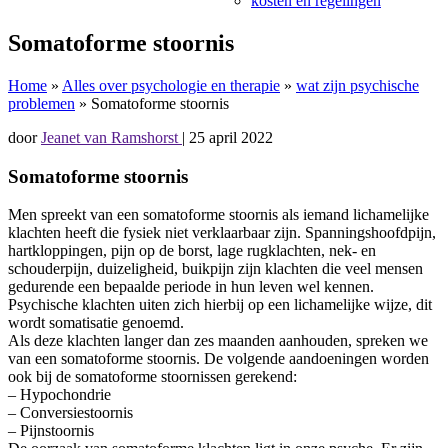
kosten en regelingen
Somatoforme stoornis
Home
»
Alles over psychologie en therapie
»
wat zijn psychische
problemen
»
Somatoforme stoornis
door
Jeanet van Ramshorst
|
25 april 2022
Somatoforme stoornis
Men spreekt van een somatoforme stoornis als iemand lichamelijke
klachten heeft die fysiek niet verklaarbaar zijn. Spanningshoofdpijn,
hartkloppingen, pijn op de borst, lage rugklachten, nek- en
schouderpijn, duizeligheid, buikpijn zijn klachten die veel mensen
gedurende een bepaalde periode in hun leven wel kennen.
Psychische klachten uiten zich hierbij op een lichamelijke wijze, dit
wordt somatisatie genoemd.
Als deze klachten langer dan zes maanden aanhouden, spreken we
van een somatoforme stoornis. De volgende aandoeningen worden
ook bij de somatoforme stoornissen gerekend:
– Hypochondrie
– Conversiestoornis
– Pijnstoornis