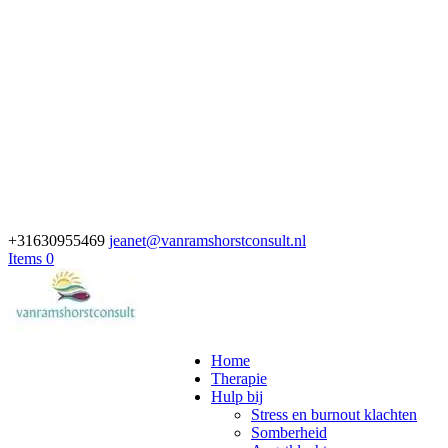
+31630955469
jeanet@vanramshorstconsult.nl
Items 0
Home
Therapie
Hulp bij
Stress en burnout klachten
Somberheid