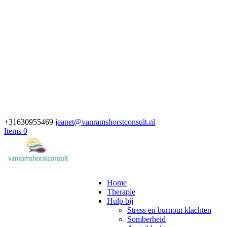
+31630955469
jeanet@vanramshorstconsult.nl
Items 0
Home
Therapie
Hulp bij
Stress en burnout klachten
Somberheid