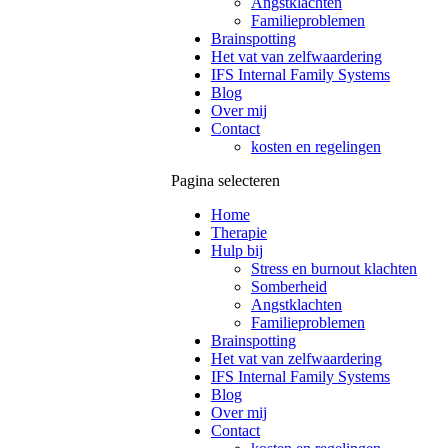
Angstklachten
Familieproblemen
Brainspotting
Het vat van zelfwaardering
IFS Internal Family Systems
Blog
Over mij
Contact
kosten en regelingen
Pagina selecteren
Home
Therapie
Hulp bij
Stress en burnout klachten
Somberheid
Angstklachten
Familieproblemen
Brainspotting
Het vat van zelfwaardering
IFS Internal Family Systems
Blog
Over mij
Contact