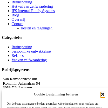
Brainspotting
Het vat van zelfwaardering
IFS Internal Family Systems
Blog
Over mij
Contact
kosten en regelingen
Categorieën
Brainspotting
persoonlijke ontwikkeling
Relaties
Vat van zelfwaardering
Bedrijfsgegevens:
Van Ramshorstconsult
Koningin Julianalaan 94
3956 XP Leersum
06 309 55 469
Cookie toestemming beheren
jeanet@vanramshorstconsult.nl
www.vanramshorstconsult.nl
Om de beste ervaringen te bieden, gebruiken wij technologieën zoals cookies om