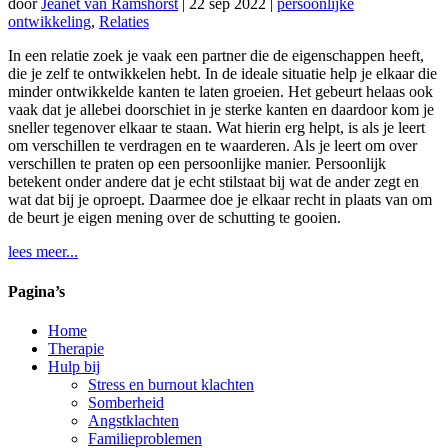
door
Jeanet van Ramshorst
|
22 sep 2022
|
persoonlijke
ontwikkeling
,
Relaties
In een relatie zoek je vaak een partner die de eigenschappen heeft,
die je zelf te ontwikkelen hebt. In de ideale situatie help je elkaar die
minder ontwikkelde kanten te laten groeien. Het gebeurt helaas ook
vaak dat je allebei doorschiet in je sterke kanten en daardoor kom je
sneller tegenover elkaar te staan. Wat hierin erg helpt, is als je leert
om verschillen te verdragen en te waarderen. Als je leert om over
verschillen te praten op een persoonlijke manier. Persoonlijk
betekent onder andere dat je echt stilstaat bij wat de ander zegt en
wat dat bij je oproept. Daarmee doe je elkaar recht in plaats van om
de beurt je eigen mening over de schutting te gooien.
lees meer...
Pagina’s
Home
Therapie
Hulp bij
Stress en burnout klachten
Somberheid
Angstklachten
Familieproblemen