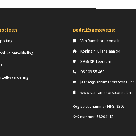
gorieën
Bedrijfsgegevens:
potting
Van Ramshorstconsult
Koningin Julianalaan 94
nlijke ontwikkeling
3956 XP Leersum
es
06 309 55 469
n zelfwaardering
jeanet@vanramshorstconsult.nl
www.vanramshorstconsult.nl
Registratienummer NFG: 8305
KvK-nummer: 58204113