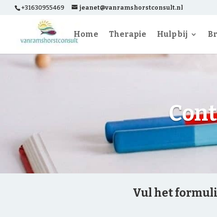
+31630955469
jeanet@vanramshorstconsult.nl
Home
Therapie
Hulp bij
Br
Cont
Vul het formuli