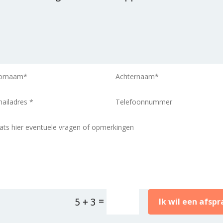
rnative:
=
5 + 3
Ik wil een afspr