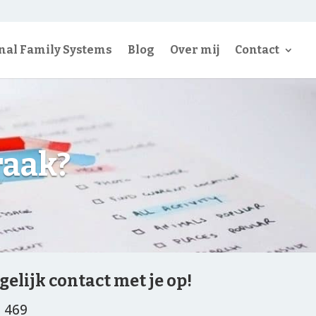
rnal Family Systems
Blog
Over mij
Contact
raak?
gelijk contact met je op!
5 469