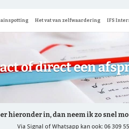
ainspotting
Het vat van zelfwaardering
IFS Inte
act of direct een afsp
er hieronder in, dan neem ik zo snel mo
Via Signal of Whatsapp kan ook: 06 309 5